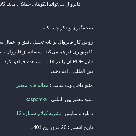
فایروال می‌تواند الگوهای حملاتی مانند DoS (حمله به سرویس) ، تلاش‌های نفوذ به شبکه و… را شناسایی و آن‌ها را متوقف کند.
نتیجه‌گیری و ذکر چند نکته
روش کار فایروال بر پایه تحلیل دقیق و اعمال س
کامپیوتری فراهم می‌کند. استفاده از فایروال ب
فایل PDF آن را در ادامه مشاهده خواهید
بین المللی ادامه دهید.
منبع داخل وب سایت :
مقاله های معتبر
منبع معتبر بین المللی :
kaspersky
دانلود و نمایش :
نشریه گیلانو شماره 12
تاریخ انتشار : 28 فروردین 1401