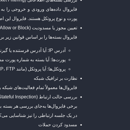
پورت و نوع پروتکل هستند. فایروال این اط
تعیین مجوز یا مسدودیت (Allow or Block)
فایروال بسته‌ها را بر اساس قوانین زیر ب
آدرس IP
: آیا آدرس فرستنده یا گیر
پورت‌ها
: آیا بسته به شماره پورت 
پروتکل‌ها
: آیا پروتکل (مانند HTTP، FTP یا SMTP) مجاز است؟
نظارت بر ترافیک شبکه
فایروال‌ها معمولاً تمام فعالیت‌های شبکه 
بررسی حالت ارتباط (Stateful Inspection)
برخی فایروال‌ها به‌جای بررسی هر بسته ب
در یک جلسه ارتباطی را نیز شناسایی می‌کن
مسدود کردن حملات