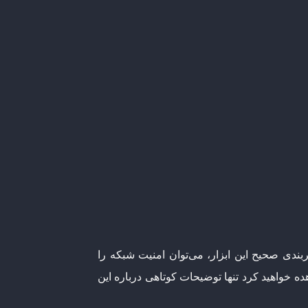
ربندی صحیح این ابزار، می‌توان امنیت شبکه را
لوگیری کرد. البته در مقاله‌ای که فایل PDF آن را در ادامه مشاهده خواهید کرد تنها توضیحات کوتاهی درباره این