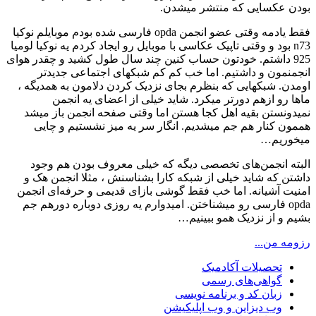
بودن عکسایی که منتشر میشدن.
فقط یادمه وقتی عضو انجمن opda فارسی شده بودم موبایلم نوکیا
n73 بود و وقتی تاپیک عکاسی با موبایل رو ایجاد کردم یه نوکیا لومیا
925 داشتم. خودتون حساب کنین چند سال طول کشید و چقدر هوای
انجمنمون و داشتیم. اما خب کم کم شبکهای اجتماعی جدیدتر
اومدن. شبکهایی که بنظرم بجای نزدیک کردن دلامون به همدیگه ،
ماها رو ازهم دورتر میکرد. شاید خیلی از اعضای یه انجمن
نمیدونستن بقیه اهل کجا هستن اما وقتی صفحه انجمن باز میشد
هممون کنار هم جم میشدیم. انگار سر یه میز نشستیم و چایی
میخوریم…
البته انجمن‌های تخصصی دیگه که خیلی معروف بودن هم وجود
داشتن که شاید خیلی از شبکه کارا بشناسنش ، مثلا انجمن هک و
امنیت آشیانه. اما خب فقط گوشی بازای قدیمی و حرفه‌ای انجمن
opda فارسی رو میشناختن. امیدوارم یه روزی دوباره دورهم جم
بشیم و از نزدیک همو ببینیم…
رزومه من...
تحصیلات آکادمیک
گواهی‌های رسمی
زبان کد و برنامه نویسی
وب دیزاین و وب اپلیکیشن