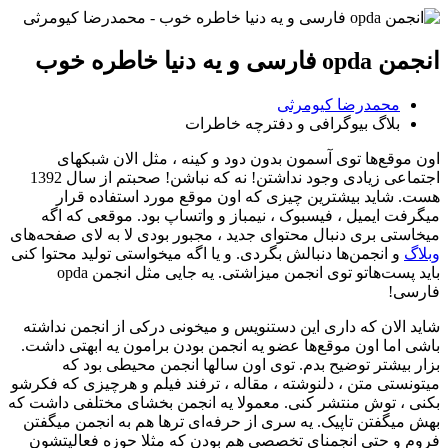
پرش
به
محتوا
انجمن opda فارسی و یه دنیا خاطره خوب
محمدرضا کیومرثی
بلاگ بیوگرافی و دفترچه خاطرات
اون موقع‌ها توی آسمون بدون دود و کینه ، مثل الان شبکهای
اجتماعی زیادی وجود نداشتن! نه که نباشن! صحبتم از سال 1392
هست. شاید بیشترین چیزی که اون موقع مورد استفاده قرار
میگرفت ایمیل ، فیسبوک ، نیمباز و واتساپ بود. موقعی که اگه
میخاستی بری دنبال محتوای جدید ، مجبور بودی لا به لای صفحه‌های
وبلاگ
و انجمن‌ها دنبالش بگردی. و یا اگه میخواستی تولید محتوا کنی
باید پست‌هاتو توی انجمن میزاشتی. یه جایی مثل انجمن opda
فارسی!
شاید الان که داری این دستنویس و میخونی درکی از انجمن نداشته
باشی اما اون موقع‌ها عضو یه انجمن بودن برامون یه ابهتی داشت.
بزار بیشتر توضیح بدم. توی اون سالها انجمن محیطی بود که
میتونستی متن ، دلنوشته ، مقاله ، ترفند فیلم و هرچیزی که فکرشو
بکنی ، توش منتشر کنی. معمولا یه انجمن بخشای مختلفی داشت که
بهش میگفتن تاپیک. یه سری از حرفه‌ای ترها هم به انجمن میگفتن
فروم و حتی انجمنای تخصصی هم بودن که مثلا حوزه فعالیتشون