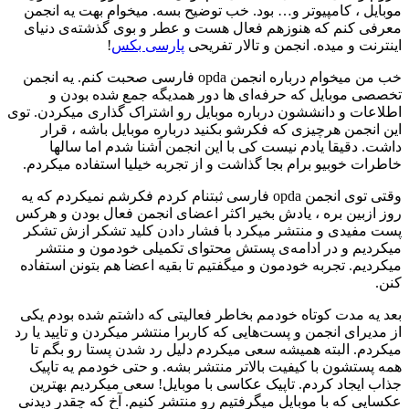
موبایل ، کامپیوتر و… بود. خب توضیح بسه. میخوام بهت یه انجمن
معرفی کنم که هنوزهم فعال هست و عطر و بوی گذشته‌ی دنیای
اینترنت و میده. انجمن و تالار تفریحی
پارسی بکس
!
خب من میخوام درباره انجمن opda فارسی صحبت کنم. یه انجمن
تخصصی موبایل که حرفه‌ای ها دور همدیگه جمع شده بودن و
اطلاعات و دانششون درباره موبایل رو اشتراک گذاری میکردن. توی
این انجمن هرچیزی که فکرشو بکنید درباره موبایل باشه ، قرار
داشت. دقیقا یادم نیست کی با این انجمن آشنا شدم اما سالها
خاطرات خوبیو برام بجا گذاشت و از تجربه خیلیا استفاده میکردم.
وقتی توی انجمن opda فارسی ثبتنام کردم فکرشم نمیکردم که یه
روز ازبین بره ، یادش بخیر اکثر اعضای انجمن فعال بودن و هرکس
پست مفیدی و منتشر میکرد با فشار دادن کلید تشکر ازش تشکر
میکردیم و در ادامه‌ی پستش محتوای تکمیلی خودمون و منتشر
میکردیم. تجربه خودمون و میگفتیم تا بقیه اعضا هم بتونن استفاده
کنن.
بعد یه مدت کوتاه خودمم بخاطر فعالیتی که داشتم شده بودم یکی
از مدیرای انجمن و پست‌هایی که کاربرا منتشر میکردن و تایید یا رد
میکردم. البته همیشه سعی میکردم دلیل رد شدن پستا رو بگم تا
همه پستشون با کیفیت بالاتر منتشر بشه. و حتی خودمم یه تاپیک
جذاب ایجاد کردم. تاپیک عکاسی با موبایل! سعی میکردیم بهترین
عکسایی که با موبایل میگرفتیم رو منتشر کنیم. آخ که چقدر دیدنی